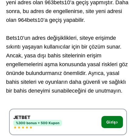
yeni adres olan 963bets10’a geçiş yapmıştır. Daha
sonra, bu adres de engellenirse, site yeni adresi
olan 964bets10’a geçiş yapabilir.
Bets10’un adres değişiklikleri, siteye erişimde
sıkıntı yaşayan kullanıcılar için bir çözüm sunar.
Ancak, yasa dışı bahis sitelerinin erişim
engellemelerini aşma konusunda yasal riskleri göz
önünde bulundurmanız önemlidir. Ayrıca, yasal
bahis siteleri ve oyunların daha güvenli ve sağlıklı
bir bahis deneyimi sunabileceğini de unutmayın.
JETBET
›
Giriş
%300 bonus + 500 Kupon
★★★★★