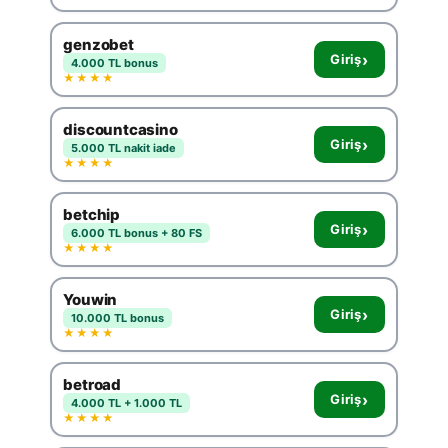
genzobet
›
Giriş
4.000 TL bonus
★★★★
discountcasino
›
Giriş
5.000 TL nakit iade
★★★★
betchip
›
Giriş
6.000 TL bonus + 80 FS
★★★★
Youwin
›
Giriş
10.000 TL bonus
★★★★
betroad
›
Giriş
4.000 TL + 1.000 TL
★★★★