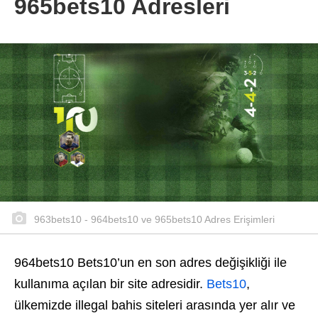
965bets10 Adresleri
963bets10 - 964bets10 ve 965bets10 Adres Erişimleri
964bets10 Bets10’un en son adres değişikliği ile
kullanıma açılan bir site adresidir.
Bets10
,
ülkemizde illegal bahis siteleri arasında yer alır ve