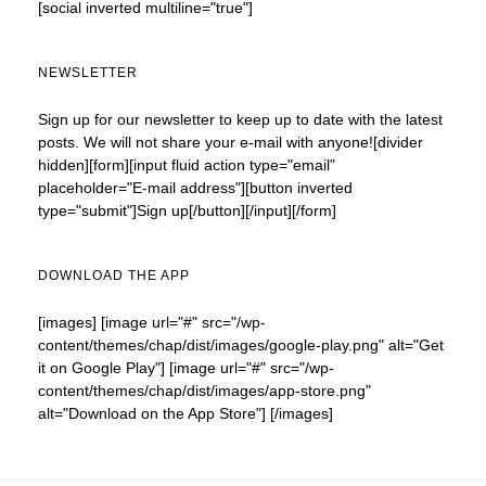
[social inverted multiline="true"]
NEWSLETTER
Sign up for our newsletter to keep up to date with the latest
posts. We will not share your e-mail with anyone![divider
hidden][form][input fluid action type="email"
placeholder="E-mail address"][button inverted
type="submit"]Sign up[/button][/input][/form]
DOWNLOAD THE APP
[images] [image url="#" src="/wp-
content/themes/chap/dist/images/google-play.png" alt="Get
it on Google Play"] [image url="#" src="/wp-
content/themes/chap/dist/images/app-store.png"
alt="Download on the App Store"] [/images]