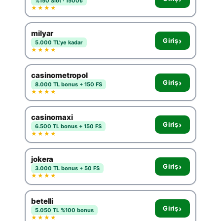
%150 Slot · 1500₺
★★★★
milyar
›
Giriş
5.000 TL'ye kadar
★★★★
casinometropol
›
Giriş
8.000 TL bonus + 150 FS
★★★★
casinomaxi
›
Giriş
6.500 TL bonus + 150 FS
★★★★
jokera
›
Giriş
3.000 TL bonus + 50 FS
★★★★
betelli
›
Giriş
5.050 TL %100 bonus
★★★★