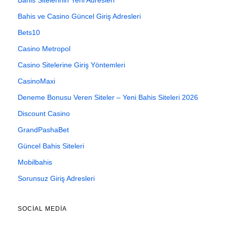
Bahis Sitelerinin Yeni Adresleri
Bahis ve Casino Güncel Giriş Adresleri
Bets10
Casino Metropol
Casino Sitelerine Giriş Yöntemleri
CasinoMaxi
Deneme Bonusu Veren Siteler – Yeni Bahis Siteleri 2026
Discount Casino
GrandPashaBet
Güncel Bahis Siteleri
Mobilbahis
Sorunsuz Giriş Adresleri
SOCIAL MEDIA