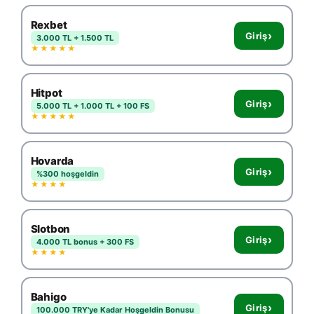
Rexbet
›
Giriş
3.000 TL + 1.500 TL
★★★★★
Hitpot
›
Giriş
5.000 TL + 1.000 TL + 100 FS
★★★★★
Hovarda
›
Giriş
%300 hoşgeldin
★★★★
Slotbon
›
Giriş
4.000 TL bonus + 300 FS
★★★★
Bahigo
›
Giriş
100.000 TRY'ye Kadar Hoşgeldin Bonusu