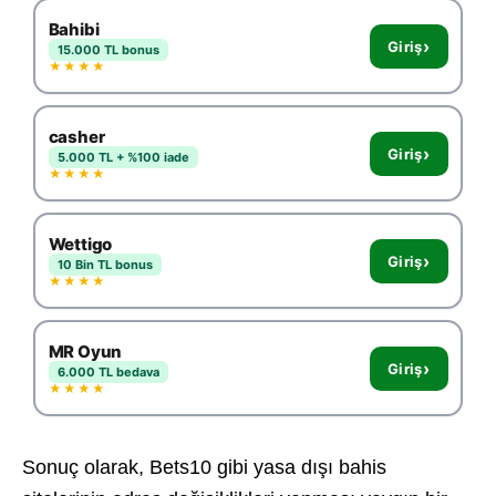
Bahibi
›
Giriş
15.000 TL bonus
★★★★
casher
›
Giriş
5.000 TL + %100 iade
★★★★
Wettigo
›
Giriş
10 Bin TL bonus
★★★★
MR Oyun
›
Giriş
6.000 TL bedava
★★★★
Sonuç olarak, Bets10 gibi yasa dışı bahis