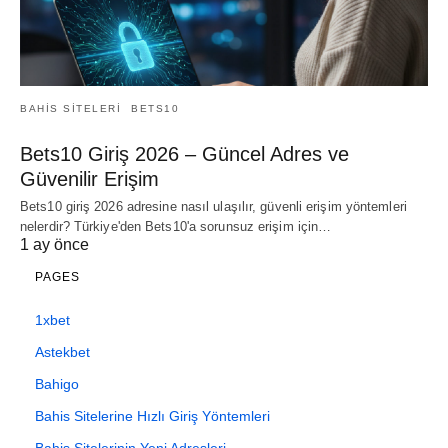
BAHIS SITELERI
BETS10
Bets10 Giriş 2026 – Güncel Adres ve
Güvenilir Erişim
Bets10 giriş 2026 adresine nasıl ulaşılır, güvenli erişim yöntemleri
nelerdir? Türkiye'den Bets10'a sorunsuz erişim için…
1 ay önce
PAGES
1xbet
Astekbet
Bahigo
Bahis Sitelerine Hızlı Giriş Yöntemleri