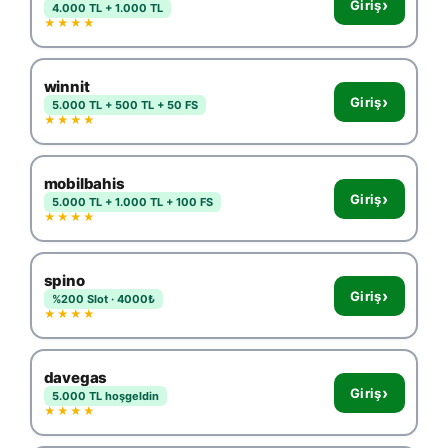
›
Giriş
4.000 TL + 1.000 TL
★★★★
winnit
›
Giriş
5.000 TL + 500 TL + 50 FS
★★★★
mobilbahis
›
Giriş
5.000 TL + 1.000 TL + 100 FS
★★★★
spino
›
Giriş
%200 Slot · 4000₺
★★★★
davegas
›
Giriş
5.000 TL hoşgeldin
★★★★