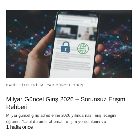
BAHIS SITELERI
MILYAR GÜNCEL GIRIŞ
Milyar Güncel Giriş 2026 – Sorunsuz Erişim
Rehberi
Milyar güncel giriş adreslerine 2026 yılında nasıl erişileceğini
öğrenin. Yasal durumu, alternatif erişim yöntemlerini ve…
1 hafta önce