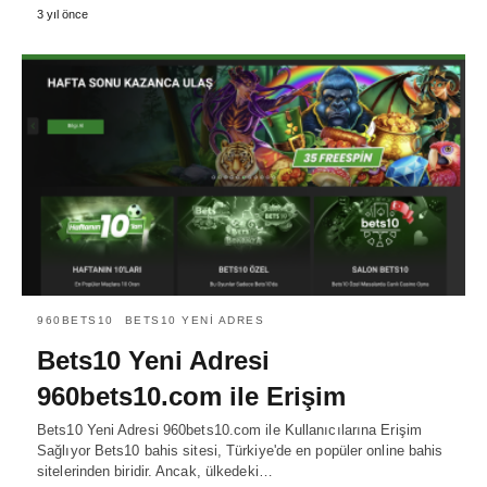
3 yıl önce
960BETS10
BETS10 YENI ADRES
Bets10 Yeni Adresi
960bets10.com ile Erişim
Bets10 Yeni Adresi 960bets10.com ile Kullanıcılarına Erişim
Sağlıyor Bets10 bahis sitesi, Türkiye'de en popüler online bahis
sitelerinden biridir. Ancak, ülkedeki…