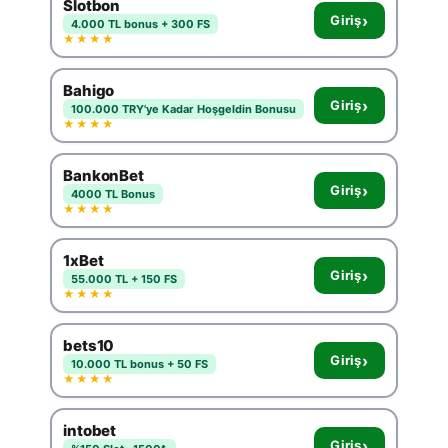
Slotbon
›
Giriş
4.000 TL bonus + 300 FS
★★★★
Bahigo
›
Giriş
100.000 TRY'ye Kadar Hoşgeldin Bonusu
★★★★
BankonBet
›
Giriş
4000 TL Bonus
★★★★
1xBet
›
Giriş
55.000 TL + 150 FS
★★★★
bets10
›
Giriş
10.000 TL bonus + 50 FS
★★★★
intobet
›
Giriş