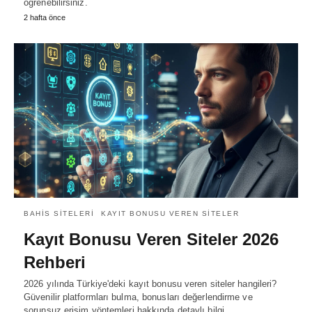
öğrenebilirsiniz.
2 hafta önce
BAHIS SITELERI
KAYIT BONUSU VEREN SITELER
Kayıt Bonusu Veren Siteler 2026
Rehberi
2026 yılında Türkiye'deki kayıt bonusu veren siteler hangileri?
Güvenilir platformları bulma, bonusları değerlendirme ve
sorunsuz erişim yöntemleri hakkında detaylı bilgi…