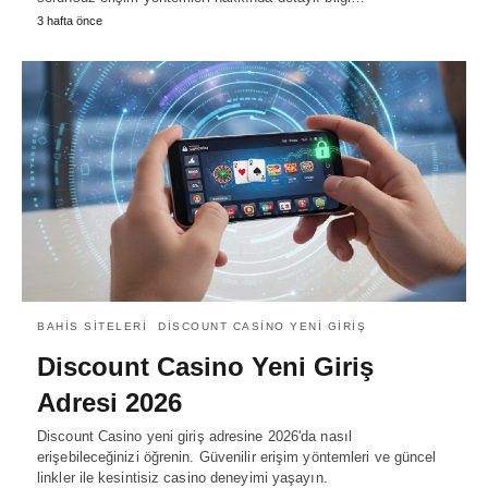
3 hafta önce
BAHIS SITELERI
DISCOUNT CASINO YENI GIRIŞ
Discount Casino Yeni Giriş
Adresi 2026
Discount Casino yeni giriş adresine 2026'da nasıl
erişebileceğinizi öğrenin. Güvenilir erişim yöntemleri ve güncel
linkler ile kesintisiz casino deneyimi yaşayın.