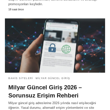
promosyonları keşfedin.
18 saat önce
BAHIS SITELERI
MILYAR GÜNCEL GIRIŞ
Milyar Güncel Giriş 2026 –
Sorunsuz Erişim Rehberi
Milyar güncel giriş adreslerine 2026 yılında nasıl erişileceğini
öğrenin. Yasal durumu, alternatif erişim yöntemlerini ve site