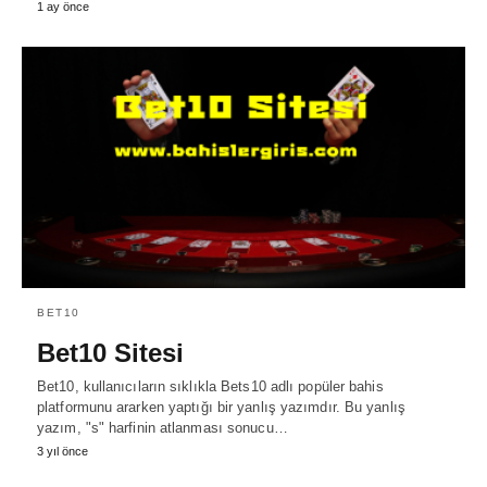
1 ay önce
BET10
Bet10 Sitesi
Bet10, kullanıcıların sıklıkla Bets10 adlı popüler bahis
platformunu ararken yaptığı bir yanlış yazımdır. Bu yanlış
yazım, "s" harfinin atlanması sonucu…
3 yıl önce