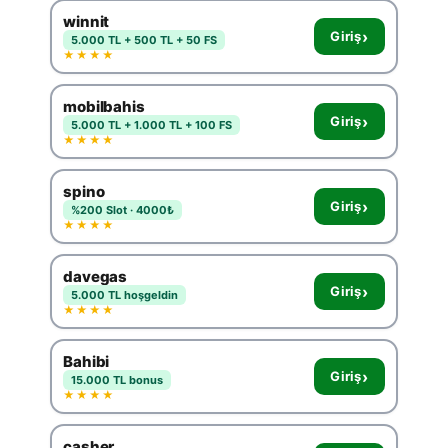
winnit
›
Giriş
5.000 TL + 500 TL + 50 FS
★★★★
mobilbahis
›
Giriş
5.000 TL + 1.000 TL + 100 FS
★★★★
spino
›
Giriş
%200 Slot · 4000₺
★★★★
davegas
›
Giriş
5.000 TL hoşgeldin
★★★★
Bahibi
›
Giriş
15.000 TL bonus
★★★★
casher