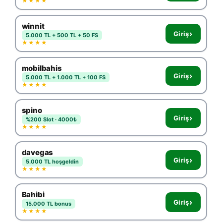
★★★★
winnit
›
Giriş
5.000 TL + 500 TL + 50 FS
★★★★
mobilbahis
›
Giriş
5.000 TL + 1.000 TL + 100 FS
★★★★
spino
›
Giriş
%200 Slot · 4000₺
★★★★
davegas
›
Giriş
5.000 TL hoşgeldin
★★★★
Bahibi
›
Giriş
15.000 TL bonus
★★★★