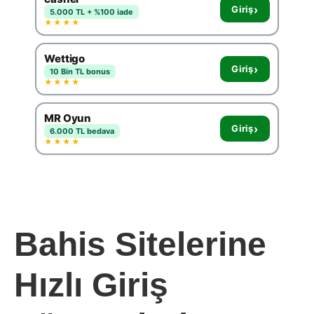
›
Giriş
5.000 TL + %100 iade
★★★★
Wettigo
›
Giriş
10 Bin TL bonus
★★★★
MR Oyun
›
Giriş
6.000 TL bedava
★★★★
Bahis Sitelerine
Hızlı Giriş