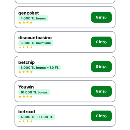
genzobet
›
Giriş
4.000 TL bonus
★★★★
discountcasino
›
Giriş
5.000 TL nakit iade
★★★★
betchip
›
Giriş
6.000 TL bonus + 80 FS
★★★★
Youwin
›
Giriş
10.000 TL bonus
★★★★
betroad
›
Giriş
4.000 TL + 1.000 TL
★★★★