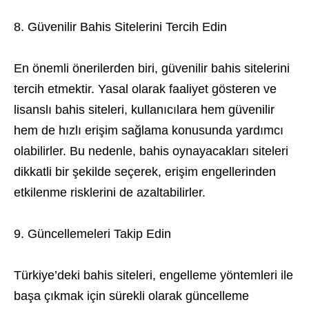
Güvenilir Bahis Sitelerini Tercih Edin
En önemli önerilerden biri, güvenilir bahis sitelerini
tercih etmektir. Yasal olarak faaliyet gösteren ve
lisanslı bahis siteleri, kullanıcılara hem güvenilir
hem de hızlı erişim sağlama konusunda yardımcı
olabilirler. Bu nedenle, bahis oynayacakları siteleri
dikkatli bir şekilde seçerek, erişim engellerinden
etkilenme risklerini de azaltabilirler.
Güncellemeleri Takip Edin
Türkiye’deki bahis siteleri, engelleme yöntemleri ile
başa çıkmak için sürekli olarak güncelleme