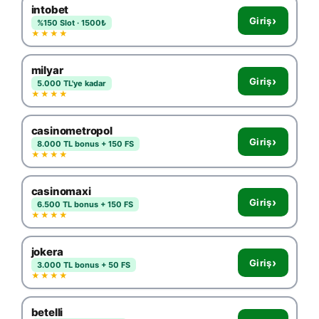
intobet
›
Giriş
%150 Slot · 1500₺
★★★★
milyar
›
Giriş
5.000 TL'ye kadar
★★★★
casinometropol
›
Giriş
8.000 TL bonus + 150 FS
★★★★
casinomaxi
›
Giriş
6.500 TL bonus + 150 FS
★★★★
jokera
›
Giriş
3.000 TL bonus + 50 FS
★★★★
betelli