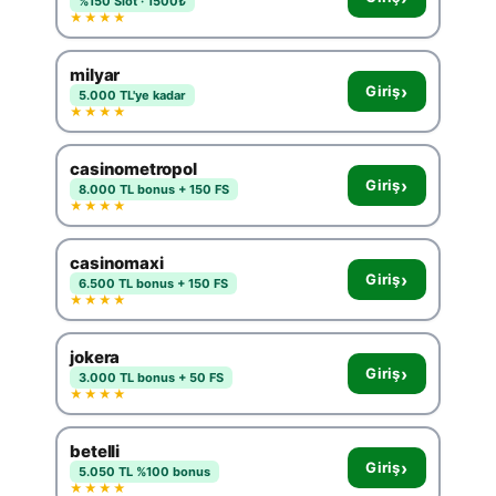
%150 Slot · 1500₺
★★★★
milyar
›
Giriş
5.000 TL'ye kadar
★★★★
casinometropol
›
Giriş
8.000 TL bonus + 150 FS
★★★★
casinomaxi
›
Giriş
6.500 TL bonus + 150 FS
★★★★
jokera
›
Giriş
3.000 TL bonus + 50 FS
★★★★
betelli
›
Giriş
5.050 TL %100 bonus
★★★★