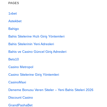
PAGES
1xbet
Astekbet
Bahigo
Bahis Sitelerine Hızlı Giriş Yöntemleri
Bahis Sitelerinin Yeni Adresleri
Bahis ve Casino Güncel Giriş Adresleri
Bets10
Casino Metropol
Casino Sitelerine Giriş Yöntemleri
CasinoMaxi
Deneme Bonusu Veren Siteler – Yeni Bahis Siteleri 2026
Discount Casino
GrandPashaBet