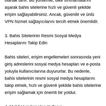
olanak tanır. Bu yöntemle, ülke sınırlamalarını
aşarak bahis sitelerine hızlı ve güvenli şekilde
erişim sağlayabilirsiniz. Ancak, güvenilir ve ünlü
VPN hizmet sağlayıcılarını tercih etmek önemlidir.
Bahis Sitelerinin Resmi Sosyal Medya
Hesaplarını Takip Edin
Bahis siteleri, erişim engellemeleri sonrasında yeni
giriş adreslerini sosyal medya hesapları ve e-posta
yoluyla kullanıcılarına duyururlar. Bu nedenle,
bahis sitelerinin resmi sosyal medya hesaplarını
takip etmek, hızlı ve güvenli şekilde bahis sitelerine
erişim sağlamak için önemli bir yoldur.