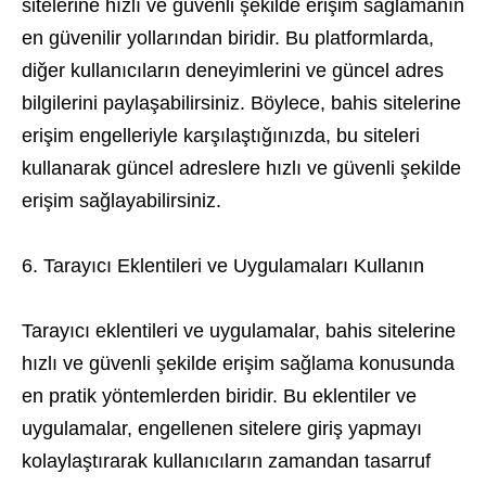
sitelerine hızlı ve güvenli şekilde erişim sağlamanın
en güvenilir yollarından biridir. Bu platformlarda,
diğer kullanıcıların deneyimlerini ve güncel adres
bilgilerini paylaşabilirsiniz. Böylece, bahis sitelerine
erişim engelleriyle karşılaştığınızda, bu siteleri
kullanarak güncel adreslere hızlı ve güvenli şekilde
erişim sağlayabilirsiniz.
Tarayıcı Eklentileri ve Uygulamaları Kullanın
Tarayıcı eklentileri ve uygulamalar, bahis sitelerine
hızlı ve güvenli şekilde erişim sağlama konusunda
en pratik yöntemlerden biridir. Bu eklentiler ve
uygulamalar, engellenen sitelere giriş yapmayı
kolaylaştırarak kullanıcıların zamandan tasarruf