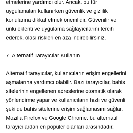
etmelerine yardımcı olur. Ancak, bu tür
uygulamaları kullanırken güvenlik ve gizlilik
konularına dikkat etmek önemlidir. Güvenilir ve
ünlü eklenti ve uygulama sağlayıcılarını tercih
ederek, olası riskleri en aza indirebilirsiniz.
Alternatif Tarayıcılar Kullanın
Alternatif tarayıcılar, kullanıcıların erişim engellerini
aşmalarına yardımcı olabilir. Bazı tarayıcılar, bahis
sitelerinin engellenen adreslerine otomatik olarak
yönlendirme yapar ve kullanıcıların hızlı ve güvenli
şekilde bahis sitelerine erişim sağlamasını sağlar.
Mozilla Firefox ve Google Chrome, bu alternatif
tarayıcılardan en popüler olanları arasındadır.