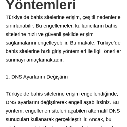
Yöntemleri
Türkiye’de bahis sitelerine erişim, çeşitli nedenlerle
sınırlanabilir. Bu engellemeler, kullanıcıların bahis
sitelerine hızlı ve güvenli şekilde erişim
sağlamalarını engelleyebilir. Bu makale, Türkiye’de
bahis sitelerine hızlı giriş yöntemleri ile ilgili öneriler
sunmayı amaçlamaktadır.
DNS Ayarlarını Değiştirin
Türkiye’de bahis sitelerine erişim engellendiğinde,
DNS ayarlarını değiştirerek engeli aşabilirsiniz. Bu
yöntem, engellenen siteleri açabilen alternatif DNS
sunucuları kullanarak gerçekleştirilir. Ancak, bu