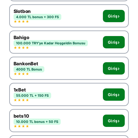
Slotbon
›
Giriş
4.000 TL bonus + 300 FS
★★★★
Bahigo
›
Giriş
100.000 TRY'ye Kadar Hoşgeldin Bonusu
★★★★
BankonBet
›
Giriş
4000 TL Bonus
★★★★
1xBet
›
Giriş
55.000 TL + 150 FS
★★★★
bets10
›
Giriş
10.000 TL bonus + 50 FS
★★★★