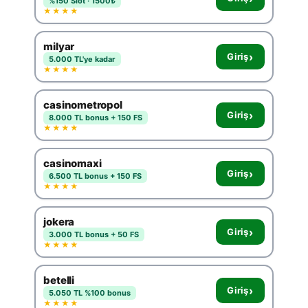
%150 Slot · 1500₺
★★★★
milyar
›
Giriş
5.000 TL'ye kadar
★★★★
casinometropol
›
Giriş
8.000 TL bonus + 150 FS
★★★★
casinomaxi
›
Giriş
6.500 TL bonus + 150 FS
★★★★
jokera
›
Giriş
3.000 TL bonus + 50 FS
★★★★
betelli
›
Giriş
5.050 TL %100 bonus
★★★★