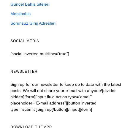
Güncel Bahis Siteleri
Mobilbahis
Sorunsuz Giriş Adresleri
SOCIAL MEDIA
[social inverted multiline="true"]
NEWSLETTER
Sign up for our newsletter to keep up to date with the latest
posts. We will not share your e-mail with anyone![divider
hidden][form][input fluid action type="email"
placeholder="E-mail address"][button inverted
type="submit"]Sign up[/button][/input][/form]
DOWNLOAD THE APP