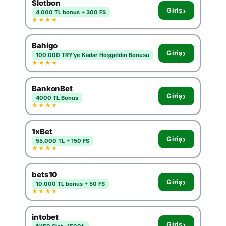
Slotbon
›
Giriş
4.000 TL bonus + 300 FS
★★★★
Bahigo
›
Giriş
100.000 TRY'ye Kadar Hoşgeldin Bonusu
★★★★
BankonBet
›
Giriş
4000 TL Bonus
★★★★
1xBet
›
Giriş
55.000 TL + 150 FS
★★★★
bets10
›
Giriş
10.000 TL bonus + 50 FS
★★★★
intobet
›
Giriş