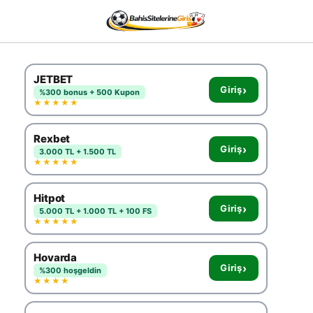
JETBET
›
Giriş
%300 bonus + 500 Kupon
★★★★★
Rexbet
›
Giriş
3.000 TL + 1.500 TL
★★★★★
Hitpot
›
Giriş
5.000 TL + 1.000 TL + 100 FS
★★★★★
Hovarda
›
Giriş
%300 hoşgeldin
★★★★