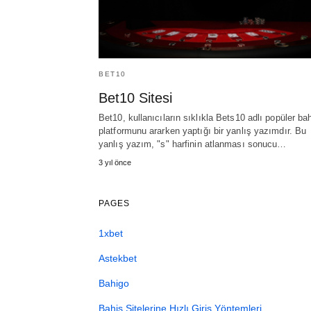
BET10
Bet10 Sitesi
Bet10, kullanıcıların sıklıkla Bets10 adlı popüler ba
platformunu ararken yaptığı bir yanlış yazımdır. Bu
yanlış yazım, "s" harfinin atlanması sonucu…
3 yıl önce
PAGES
1xbet
Astekbet
Bahigo
Bahis Sitelerine Hızlı Giriş Yöntemleri