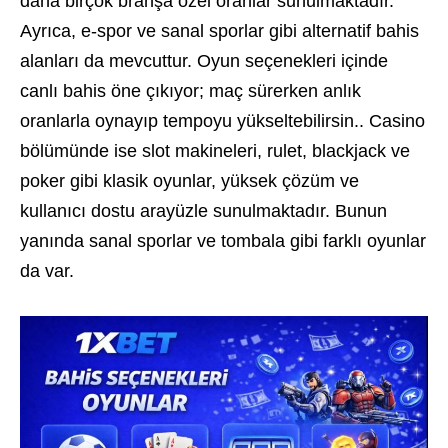
daha birçok branşa özel oranlar sunulmaktadır.
Ayrıca, e-spor ve sanal sporlar gibi alternatif bahis
alanları da mevcuttur. Oyun seçenekleri içinde
canlı bahis öne çıkıyor; maç sürerken anlık
oranlarla oynayıp tempoyu yükseltebilirsin.. Casino
bölümünde ise slot makineleri, rulet, blackjack ve
poker gibi klasik oyunlar, yüksek çözüm ve
kullanıcı dostu arayüzle sunulmaktadır. Bunun
yanında sanal sporlar ve tombala gibi farklı oyunlar
da var.