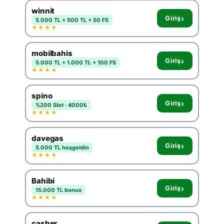
winnit
›
Giriş
5.000 TL + 500 TL + 50 FS
★★★★
mobilbahis
›
Giriş
5.000 TL + 1.000 TL + 100 FS
★★★★
spino
›
Giriş
%200 Slot · 4000₺
★★★★
davegas
›
Giriş
5.000 TL hoşgeldin
★★★★
Bahibi
›
Giriş
15.000 TL bonus
★★★★
casher