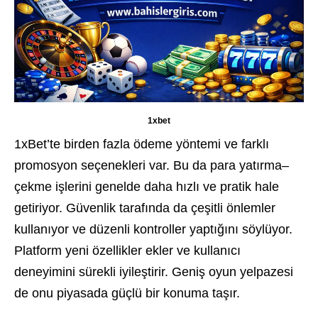
1xbet
1xBet’te birden fazla ödeme yöntemi ve farklı
promosyon seçenekleri var. Bu da para yatırma–
çekme işlerini genelde daha hızlı ve pratik hale
getiriyor. Güvenlik tarafında da çeşitli önlemler
kullanıyor ve düzenli kontroller yaptığını söylüyor.
Platform yeni özellikler ekler ve kullanıcı
deneyimini sürekli iyileştirir. Geniş oyun yelpazesi
de onu piyasada güçlü bir konuma taşır.