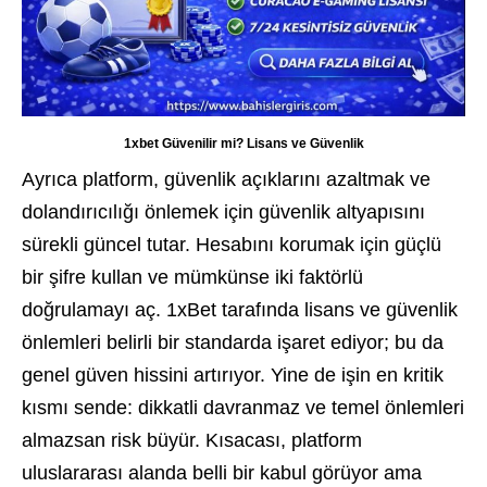
1xbet Güvenilir mi? Lisans ve Güvenlik
Ayrıca platform, güvenlik açıklarını azaltmak ve
dolandırıcılığı önlemek için güvenlik altyapısını
sürekli güncel tutar. Hesabını korumak için güçlü
bir şifre kullan ve mümkünse iki faktörlü
doğrulamayı aç. 1xBet tarafında lisans ve güvenlik
önlemleri belirli bir standarda işaret ediyor; bu da
genel güven hissini artırıyor. Yine de işin en kritik
kısmı sende: dikkatli davranmaz ve temel önlemleri
almazsan risk büyür. Kısacası, platform
uluslararası alanda belli bir kabul görüyor ama