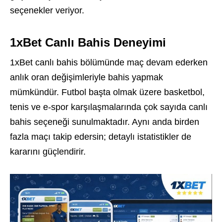
seçenekler veriyor.
1xBet Canlı Bahis Deneyimi
1xBet canlı bahis bölümünde maç devam ederken
anlık oran değişimleriyle bahis yapmak
mümkündür. Futbol başta olmak üzere basketbol,
tenis ve e-spor karşılaşmalarında çok sayıda canlı
bahis seçeneği sunulmaktadır. Aynı anda birden
fazla maçı takip edersin; detaylı istatistikler de
kararını güçlendirir.