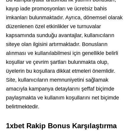
kayıp iade promosyonları ve ücretsiz bahis
imkanları bulunmaktadır. Ayrıca, dönemsel olarak
düzenlenen özel etkinlikler ve turnuvalar
kapsamında sunduğu avantajlar, kullanıcıların
siteye olan ilgisini artırmaktadır. Bonusların
alınması ve kullanılabilmesi için genellikle belirli
koşullar ve çevrim şartları bulunmakta olup,
üyelerin bu koşullara dikkat etmeleri önemlidir.
Site, kullanıcıların memnuniyetini sağlamak
amacıyla kampanya detaylarını şeffaf biçimde
paylaşmakta ve kullanım koşullarını net biçimde
belirtmektedir.
1xbet Rakip Bonus Karşılaştırma