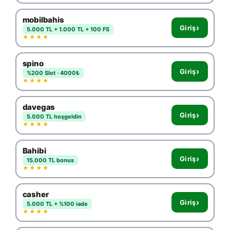
mobilbahis
›
Giriş
5.000 TL + 1.000 TL + 100 FS
★★★★
spino
›
Giriş
%200 Slot · 4000₺
★★★★
davegas
›
Giriş
5.000 TL hoşgeldin
★★★★
Bahibi
›
Giriş
15.000 TL bonus
★★★★
casher
›
Giriş
5.000 TL + %100 iade
★★★★