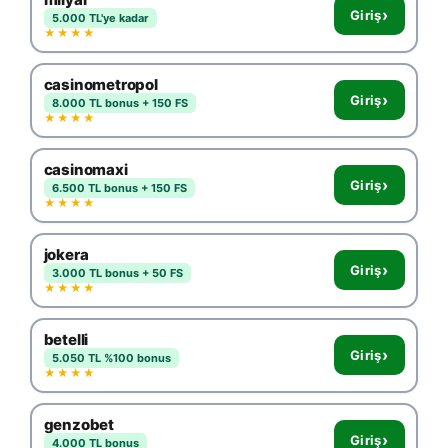
›
Giriş
5.000 TL'ye kadar
★★★★
casinometropol
›
Giriş
8.000 TL bonus + 150 FS
★★★★
casinomaxi
›
Giriş
6.500 TL bonus + 150 FS
★★★★
jokera
›
Giriş
3.000 TL bonus + 50 FS
★★★★
betelli
›
Giriş
5.050 TL %100 bonus
★★★★
genzobet
›
Giriş
4.000 TL bonus