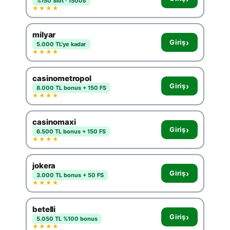
%150 Slot · 1500₺
★★★★
milyar
›
Giriş
5.000 TL'ye kadar
★★★★
casinometropol
›
Giriş
8.000 TL bonus + 150 FS
★★★★
casinomaxi
›
Giriş
6.500 TL bonus + 150 FS
★★★★
jokera
›
Giriş
3.000 TL bonus + 50 FS
★★★★
betelli
›
Giriş
5.050 TL %100 bonus
★★★★