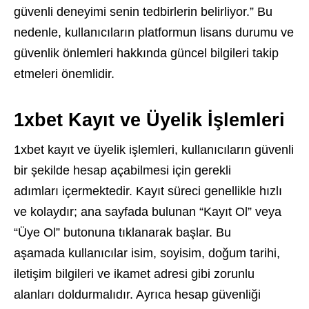
güvenli deneyimi senin tedbirlerin belirliyor.” Bu
nedenle, kullanıcıların platformun lisans durumu ve
güvenlik önlemleri hakkında güncel bilgileri takip
etmeleri önemlidir.
1xbet Kayıt ve Üyelik İşlemleri
1xbet kayıt ve üyelik işlemleri, kullanıcıların güvenli
bir şekilde hesap açabilmesi için gerekli
adımları içermektedir. Kayıt süreci genellikle hızlı
ve kolaydır; ana sayfada bulunan “Kayıt Ol” veya
“Üye Ol” butonuna tıklanarak başlar. Bu
aşamada kullanıcılar isim, soyisim, doğum tarihi,
iletişim bilgileri ve ikamet adresi gibi zorunlu
alanları doldurmalıdır. Ayrıca hesap güvenliği