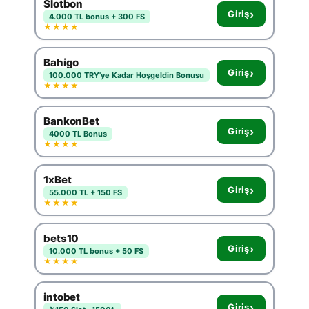
Slotbon
›
Giriş
4.000 TL bonus + 300 FS
★★★★
Bahigo
›
Giriş
100.000 TRY'ye Kadar Hoşgeldin Bonusu
★★★★
BankonBet
›
Giriş
4000 TL Bonus
★★★★
1xBet
›
Giriş
55.000 TL + 150 FS
★★★★
bets10
›
Giriş
10.000 TL bonus + 50 FS
★★★★
intobet
›
Giriş