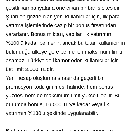
çeşitli kampanyalarla öne çıkan bir bahis sitesidir.
Şuan en gözde olan yeni kullanıcılar için, ilk para
yatırma işlemlerinde cazip bir bonus fırsatından
yararlanır. Bonus miktarı, yapılan ilk yatırımın
%100’ü kadar belirlenir; ancak bu tutar, kullanıcının
bulunduğu ülkeye göre belirlenen maksimum limiti
aşamaz. Türkiye’de
ikamet
eden kullanıcılar için
üst limit 3.000 TL’dir.
Yeni hesap oluşturma sırasında geçerli bir
promosyon kodu girilmesi halinde, hem bonus
yüzdesi hem de maksimum limit yükseltilebilir. Bu
durumda bonus, 16.000 TL’ye kadar veya ilk
yatırımın %130’u şeklinde uygulanabilir.
Bu kampanyalar arasında ilk yatırım bonusları,