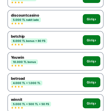
★★★★
discountcasino
›
Giriş
5.000 TL nakit iade
★★★★
betchip
›
Giriş
6.000 TL bonus + 80 FS
★★★★
Youwin
›
Giriş
10.000 TL bonus
★★★★
betroad
›
Giriş
4.000 TL + 1.000 TL
★★★★
winnit
›
Giriş
5.000 TL + 500 TL + 50 FS
★★★★